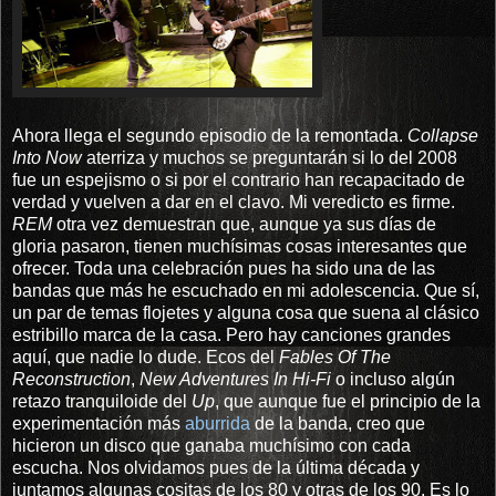
Ahora llega el segundo episodio de la remontada.
Collapse
Into Now
aterriza y muchos se preguntarán si lo del 2008
fue un espejismo o si por el contrario han recapacitado de
verdad y vuelven a dar en el clavo. Mi veredicto es firme.
REM
otra vez demuestran que, aunque ya sus días de
gloria pasaron, tienen muchísimas cosas interesantes que
ofrecer. Toda una celebración pues ha sido una de las
bandas que más he escuchado en mi adolescencia. Que sí,
un par de temas flojetes y alguna cosa que suena al clásico
estribillo marca de la casa. Pero hay canciones grandes
aquí, que nadie lo dude. Ecos del
Fables Of The
Reconstruction
,
New Adventures In Hi-Fi
o incluso algún
retazo tranquiloide del
Up
, que aunque fue el principio de la
experimentación más
aburrida
de la banda, creo que
hicieron un disco que ganaba muchísimo con cada
escucha. Nos olvidamos pues de la última década y
juntamos algunas cositas de los 80 y otras de los 90. Es lo