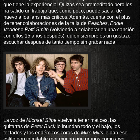
que tiene la experiencia. Quizás sea premeditado pero les
ha salido un trabajo que, como poco, puede saciar de
nuevo a los fans más críticos. Además, cuenta con el plus
de tener colaboraciones de la talla de
Peaches
,
Eddie
Vedder
o
Patti Smith
(volviendo a colaborar en una canción
con ellos 15 años después), quien siempre es un gustazo
escuchar después de tanto tiempo sin grabar nada.
La voz de
Michael Stipe
vuelve a tener matices, las
guitarras de
Peter Buck
lo inundan todo y el bajo, los
teclados y los endémicos coros de
Mike Mills
le dan ese
estilo pop inimitable (por mucho que grupos como
Live,